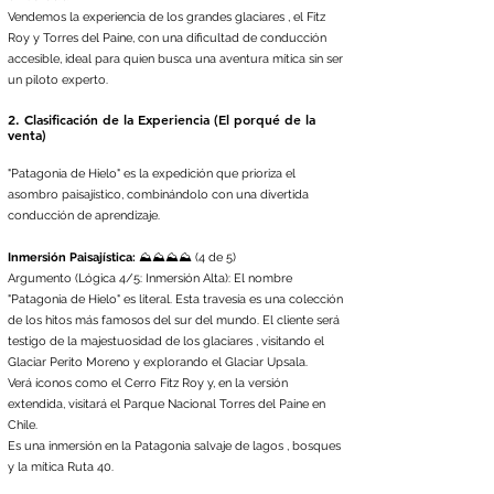
Vendemos la experiencia de los grandes glaciares , el Fitz
Roy y Torres del Paine, con una dificultad de conducción
accesible, ideal para quien busca una aventura mítica sin ser
un piloto experto.
2. Clasificación de la Experiencia (El porqué de la
venta)
"Patagonia de Hielo" es la expedición que prioriza el
asombro paisajístico, combinándolo con una divertida
conducción de aprendizaje.
Inmersión Paisajística:
⛰️⛰️⛰️⛰️ (4 de 5)
​Argumento (Lógica 4/5: Inmersión Alta): El nombre
"Patagonia de Hielo" es literal. Esta travesía es una colección
de los hitos más famosos del sur del mundo. El cliente será
testigo de la majestuosidad de los glaciares , visitando el
Glaciar Perito Moreno y explorando el Glaciar Upsala.
Verá íconos como el Cerro Fitz Roy y, en la versión
extendida, visitará el Parque Nacional Torres del Paine en
Chile.
Es una inmersión en la Patagonia salvaje de lagos , bosques
y la mítica Ruta 40.