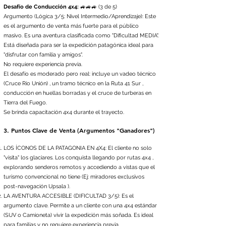
Desafío de Conducción 4x4:
🚙🚙🚙 (3 de 5)
Argumento (Lógica 3/5: Nivel Intermedio/Aprendizaje): Este
es el argumento de venta más fuerte para el público
masivo. Es una aventura clasificada como "Dificultad MEDIA".
Está diseñada para ser la expedición patagónica ideal para
"disfrutar con familia y amigos".
No requiere experiencia previa.
El desafío es moderado pero real: incluye un vadeo técnico
(Cruce Río Unión) , un tramo técnico en la Ruta 41 Sur ,
conducción en huellas borradas y el cruce de turberas en
Tierra del Fuego.
Se brinda capacitación 4x4 durante el trayecto.
3. Puntos Clave de Venta (Argumentos "Ganadores")
LOS ÍCONOS DE LA PATAGONIA EN 4X4: El cliente no solo
"visita" los glaciares. Los conquista llegando por rutas 4x4 ,
explorando senderos remotos y accediendo a vistas que el
turismo convencional no tiene (Ej: miradores exclusivos
post-navegación Upsala ).
LA AVENTURA ACCESIBLE (DIFICULTAD 3/5): Es el
argumento clave. Permite a un cliente con una 4x4 estándar
(SUV o Camioneta) vivir la expedición más soñada. Es ideal
para familias y no requiere experiencia previa.