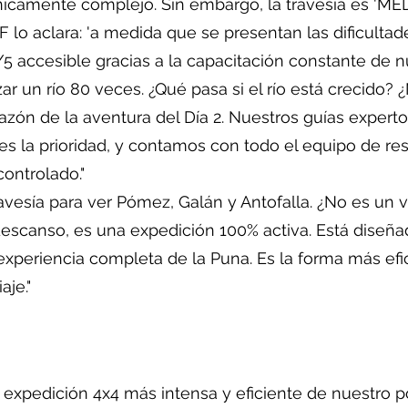
nicamente complejo. Sin embargo, la travesía es 'ME
DF lo aclara: 'a medida que se presentan las dificulta
/5 accesible gracias a la capacitación constante de nu
r un río 80 veces. ¿Qué pasa si el río está crecido? 
azón de la aventura del Día 2. Nuestros guías experto
 la prioridad, y contamos con todo el equipo de resca
controlado."
avesía para ver Pómez, Galán y Antofalla. ¿No es un via
descanso, es una expedición 100% activa. Está diseña
experiencia completa de la Puna. Es la forma más efic
aje."
xpedición 4x4 más intensa y eficiente de nuestro por