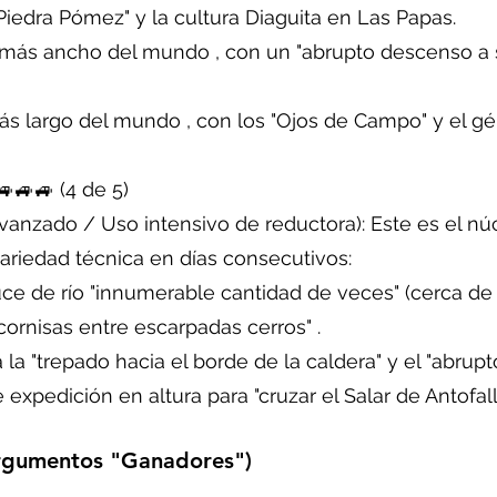
 Piedra Pómez" y la cultura Diaguita en Las Papas.
er más ancho del mundo , con un "abrupto descenso a s
 más largo del mundo , con los "Ojos de Campo" y el gé
🚙🚙🚙 (4 de 5)
anzado / Uso intensivo de reductora): Este es el núcl
 variedad técnica en días consecutivos:
ruce de río "innumerable cantidad de veces" (cerca de 
ornisas entre escarpadas cerros" .
a la "trepado hacia el borde de la caldera" y el "abrupt
 expedición en altura para "cruzar el Salar de Antofall
Argumentos "Ganadores")