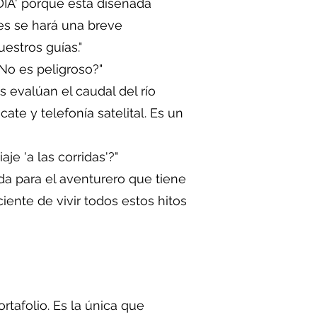
DIA' porque está diseñada
des se hará una breve
estros guías."
¿No es peligroso?"
s evalúan el caudal del río
te y telefonía satelital. Es un
je 'a las corridas'?"
da para el aventurero que tiene
iente de vivir todos estos hitos
tafolio. Es la única que