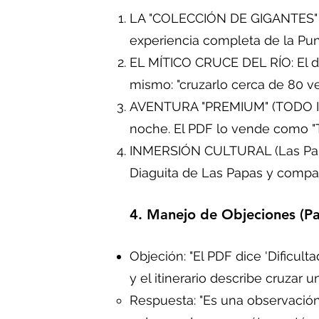
LA "COLECCIÓN DE GIGANTES" (Efi
experiencia completa de la Puna
EL MÍTICO CRUCE DEL RÍO: El d
mismo: "cruzarlo cerca de 80 v
AVENTURA "PREMIUM" (TODO INCL
noche. El PDF lo vende como "T
INMERSIÓN CULTURAL (Las Papas):
Diaguita de Las Papas y compart
4. Manejo de Objeciones (Par
Objeción: "El PDF dice 'Dificult
y el itinerario describe cruzar u
Respuesta: "Es una observación