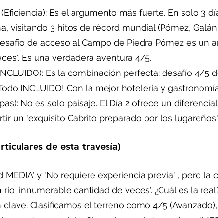
ciencia): Es el argumento más fuerte. En solo 3 días 
, visitando 3 hitos de récord mundial (Pómez, Galán, 
esafío de acceso al Campo de Piedra Pómez es un a
eces". Es una verdadera aventura 4/5.
UIDO): Es la combinación perfecta: desafío 4/5 de
odo INCLUIDO! Con la mejor hotelería y gastronomía
 No es solo paisaje. El Día 2 ofrece un diferencial 
ir un "exquisito Cabrito preparado por los lugareños"
ticulares de esta travesía)
ad MEDIA' y 'No requiere experiencia previa' , pero la
n río 'innumerable cantidad de veces'. ¿Cuál es la real
 clave. Clasificamos el terreno como 4/5 (Avanzado),