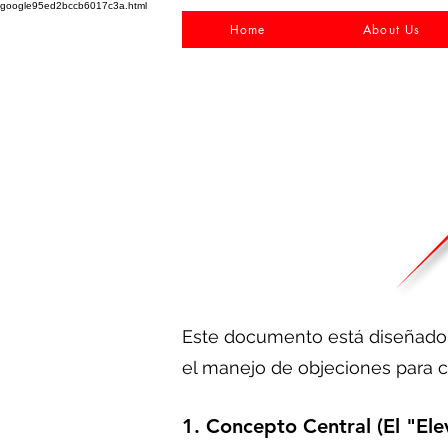
google95ed2bccb6017c3a.html
Home
About Us
Este documento está diseñado pa
el manejo de objeciones para c
1. Concepto Central (El "Ele