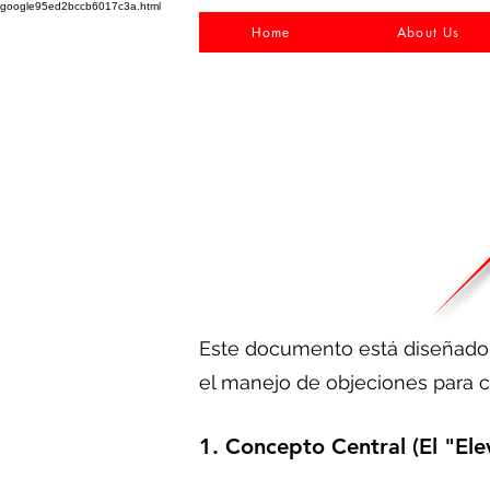
google95ed2bccb6017c3a.html
Home
About Us
Este documento está diseñado pa
el manejo de objeciones para c
1. Concepto Central (El "Ele