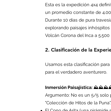
Esta es la expedición 4x4 defin
un promedio constante de 4.000
Durante 10 días de pura travesía
explorando paisajes inhóspitos
Volcán Corona del Inca a 5.50
2. Clasificación de la Experi
Usamos esta clasificación para 
para el verdadero aventurero.
Inmersión Paisajística: ⛰️⛰️⛰️⛰
Argumento: No es un 5/5 solo p
"Colección de Hitos de la Puna". 
El Cono de Arita (una pirámide n